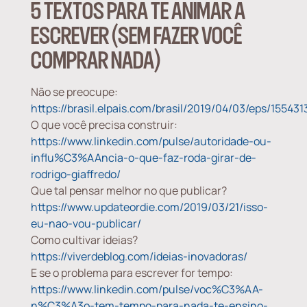
5 TEXTOS PARA TE ANIMAR A
ESCREVER (SEM FAZER VOCÊ
COMPRAR NADA)
Não se preocupe:
https://brasil.elpais.com/brasil/2019/04/03/eps/1554
O que você precisa construir:
https://www.linkedin.com/pulse/autoridade-ou-
influ%C3%AAncia-o-que-faz-roda-girar-de-
rodrigo-giaffredo/
Que tal pensar melhor no que publicar?
https://www.updateordie.com/2019/03/21/isso-
eu-nao-vou-publicar/
Como cultivar ideias?
https://viverdeblog.com/ideias-inovadoras/
E se o problema para escrever for tempo:
https://www.linkedin.com/pulse/voc%C3%AA-
n%C3%A3o-tem-tempo-para-nada-te-ensino-