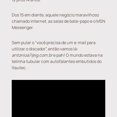
Dos 15 em diante, aquele negócio maravilhoso
chamado internet, as salas de bate-papo e o MSN
Messenger.
Sem pular o “você precisa de um e-mail para
utilizar o discador”, então vamos lá:
antonioa7@ig.com.br
e pah! O mundo estava na
telinha tubular com autofalantes embutidos do
Itautec.